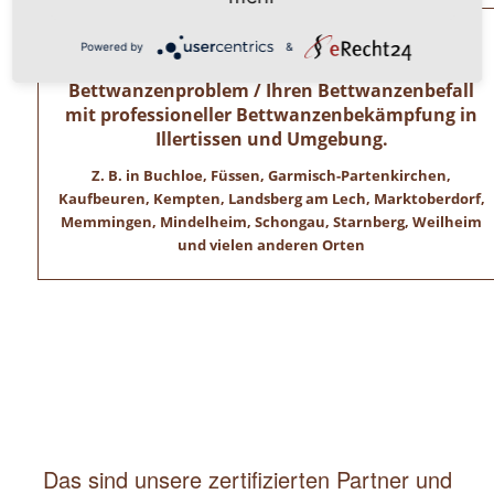
Allgäuer Kammerjäger – Zertifizierte
Powered by
&
Schädlingsbekämpfer lösen Ihr
Bettwanzenproblem / Ihren Bettwanzenbefall
mit professioneller Bettwanzenbekämpfung in
Illertissen und Umgebung.
Z. B. in Buchloe, Füssen, Garmisch-Partenkirchen,
Kaufbeuren, Kempten, Landsberg am Lech, Marktoberdorf,
Memmingen, Mindelheim, Schongau, Starnberg, Weilheim
und vielen anderen Orten
Das sind unsere zertifizierten Partner und