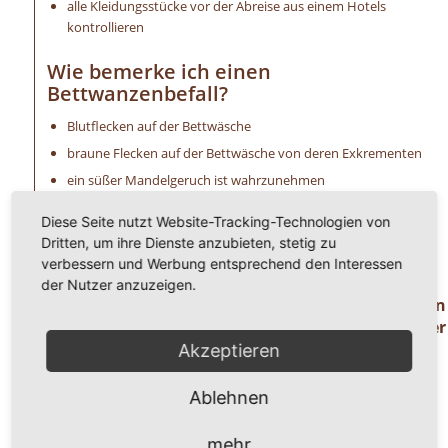
alle Kleidungsstücke vor der Abreise aus einem Hotels
kontrollieren
Wie bemerke ich einen
Bettwanzenbefall?
Blutflecken auf der Bettwäsche
braune Flecken auf der Bettwäsche von deren Exkrementen
ein süßer Mandelgeruch ist wahrzunehmen
extreme Schwellungen (Bisse) an der Haut
Diese Seite nutzt Website-Tracking-Technologien von
allergische Reaktionen, wie Hautirritationen u. a.
Dritten, um ihre Dienste anzubieten, stetig zu
unangenehmer Juckreiz
verbessern und Werbung entsprechend den Interessen
der Nutzer anzuzeigen.
Haben Sie Fragen oder benötigen Hilfe ? Dann
rufen Sie uns einfach an unter der
Telefonnummer
Akzeptieren
0 8 2 4 1 / 8 0 2 9 1 7 1.
Ablehnen
Wir freuen uns auf ihren Anruf!
mehr