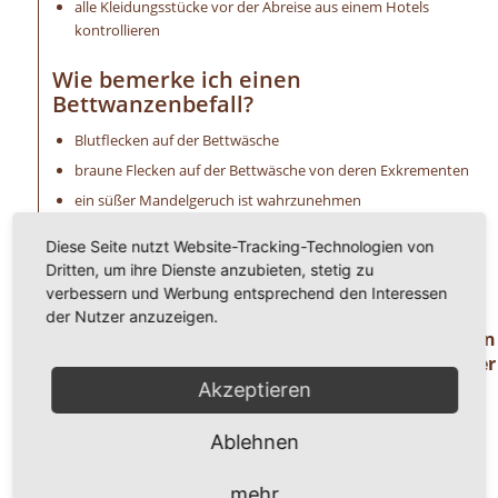
alle Kleidungsstücke vor der Abreise aus einem Hotels
kontrollieren
Wie bemerke ich einen
Bettwanzenbefall?
Blutflecken auf der Bettwäsche
braune Flecken auf der Bettwäsche von deren Exkrementen
ein süßer Mandelgeruch ist wahrzunehmen
extreme Schwellungen (Bisse) an der Haut
Diese Seite nutzt Website-Tracking-Technologien von
allergische Reaktionen, wie Hautirritationen u. a.
Dritten, um ihre Dienste anzubieten, stetig zu
unangenehmer Juckreiz
verbessern und Werbung entsprechend den Interessen
der Nutzer anzuzeigen.
Haben Sie Fragen oder benötigen Hilfe ? Dann
rufen Sie uns einfach an unter der
Telefonnummer
Akzeptieren
0 8 2 4 1 / 8 0 2 9 1 7 1.
Ablehnen
Wir freuen uns auf ihren Anruf!
mehr