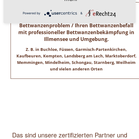
Allgäuer Kammerjäger – Zertifizierte
Powered by
&
Schädlingsbekämpfer lösen Ihr
Bettwanzenproblem / Ihren Bettwanzenbefall
mit professioneller Bettwanzenbekämpfung in
Illmensee und Umgebung.
Z. B. in Buchloe, Füssen, Garmisch-Partenkirchen,
Kaufbeuren, Kempten, Landsberg am Lech, Marktoberdorf,
Memmingen, Mindelheim, Schongau, Starnberg, Weilheim
und vielen anderen Orten
Das sind unsere zertifizierten Partner und