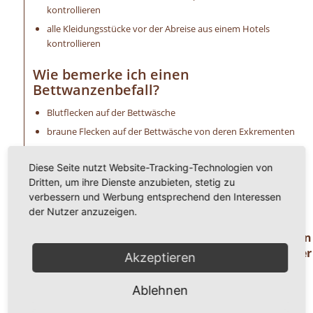
kontrollieren
alle Kleidungsstücke vor der Abreise aus einem Hotels
kontrollieren
Wie bemerke ich einen
Bettwanzenbefall?
Blutflecken auf der Bettwäsche
braune Flecken auf der Bettwäsche von deren Exkrementen
ein süßer Mandelgeruch ist wahrzunehmen
Diese Seite nutzt Website-Tracking-Technologien von
extreme Schwellungen (Bisse) an der Haut
Dritten, um ihre Dienste anzubieten, stetig zu
allergische Reaktionen, wie Hautirritationen u. a.
verbessern und Werbung entsprechend den Interessen
unangenehmer Juckreiz
der Nutzer anzuzeigen.
Haben Sie Fragen oder benötigen Hilfe ? Dann
rufen Sie uns einfach an unter der
Akzeptieren
Telefonnummer
0 8 2 4 1 / 8 0 2 9 1 7 1.
Ablehnen