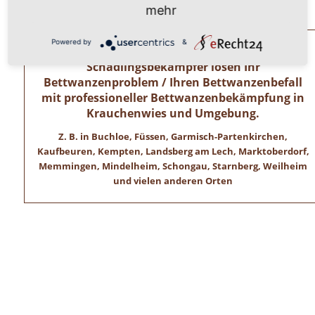
Wir freuen uns auf ihren Anruf!
mehr
Powered by
&
Allgäuer Kammerjäger – Zertifizierte
Schädlingsbekämpfer lösen Ihr
Bettwanzenproblem / Ihren Bettwanzenbefall
mit professioneller Bettwanzenbekämpfung in
Krauchenwies und Umgebung.
Z. B. in Buchloe, Füssen, Garmisch-Partenkirchen,
Kaufbeuren, Kempten, Landsberg am Lech, Marktoberdorf,
Memmingen, Mindelheim, Schongau, Starnberg, Weilheim
und vielen anderen Orten