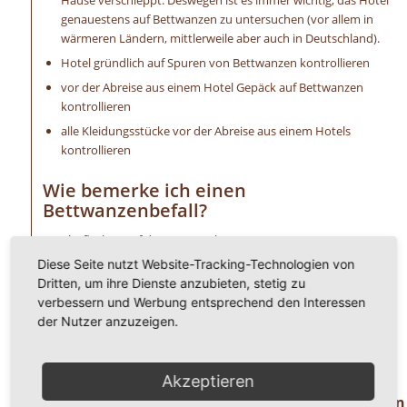
Hause verschleppt. Deswegen ist es immer wichtig, das Hotel
genauestens auf Bettwanzen zu untersuchen (vor allem in
wärmeren Ländern, mittlerweile aber auch in Deutschland).
Hotel gründlich auf Spuren von Bettwanzen kontrollieren
vor der Abreise aus einem Hotel Gepäck auf Bettwanzen
kontrollieren
alle Kleidungsstücke vor der Abreise aus einem Hotels
kontrollieren
Wie bemerke ich einen
Bettwanzenbefall?
Blutflecken auf der Bettwäsche
Diese Seite nutzt Website-Tracking-Technologien von
braune Flecken auf der Bettwäsche von deren Exkrementen
Dritten, um ihre Dienste anzubieten, stetig zu
ein süßer Mandelgeruch ist wahrzunehmen
verbessern und Werbung entsprechend den Interessen
extreme Schwellungen (Bisse) an der Haut
der Nutzer anzuzeigen.
allergische Reaktionen, wie Hautirritationen u. a.
unangenehmer Juckreiz
Akzeptieren
Haben Sie Fragen oder benötigen Hilfe ? Dann