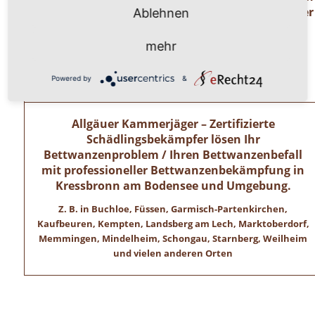
rufen Sie uns einfach an unter der
Ablehnen
Telefonnummer
mehr
0 8 2 4 1 / 8 0 2 9 1 7 1.
Wir freuen uns auf ihren Anruf!
Powered by
&
Allgäuer Kammerjäger – Zertifizierte
Schädlingsbekämpfer lösen Ihr
Bettwanzenproblem / Ihren Bettwanzenbefall
mit professioneller Bettwanzenbekämpfung in
Kressbronn am Bodensee und Umgebung.
Z. B. in Buchloe, Füssen, Garmisch-Partenkirchen,
Kaufbeuren, Kempten, Landsberg am Lech, Marktoberdorf,
Memmingen, Mindelheim, Schongau, Starnberg, Weilheim
und vielen anderen Orten