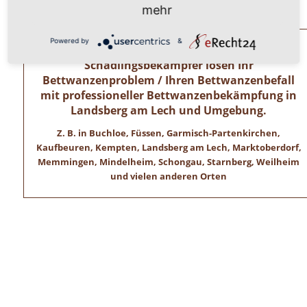
Wir freuen uns auf ihren Anruf!
mehr
Powered by
&
Allgäuer Kammerjäger – Zertifizierte
Schädlingsbekämpfer lösen Ihr
Bettwanzenproblem / Ihren Bettwanzenbefall
mit professioneller Bettwanzenbekämpfung in
Landsberg am Lech und Umgebung.
Z. B. in Buchloe, Füssen, Garmisch-Partenkirchen,
Kaufbeuren, Kempten, Landsberg am Lech, Marktoberdorf,
Memmingen, Mindelheim, Schongau, Starnberg, Weilheim
und vielen anderen Orten