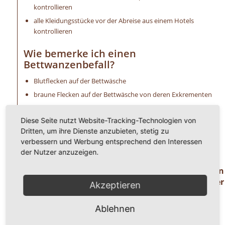
kontrollieren
alle Kleidungsstücke vor der Abreise aus einem Hotels
kontrollieren
Wie bemerke ich einen
Bettwanzenbefall?
Blutflecken auf der Bettwäsche
braune Flecken auf der Bettwäsche von deren Exkrementen
ein süßer Mandelgeruch ist wahrzunehmen
Diese Seite nutzt Website-Tracking-Technologien von
extreme Schwellungen (Bisse) an der Haut
Dritten, um ihre Dienste anzubieten, stetig zu
allergische Reaktionen, wie Hautirritationen u. a.
verbessern und Werbung entsprechend den Interessen
unangenehmer Juckreiz
der Nutzer anzuzeigen.
Haben Sie Fragen oder benötigen Hilfe ? Dann
rufen Sie uns einfach an unter der
Akzeptieren
Telefonnummer
0 8 2 4 1 / 8 0 2 9 1 7 1.
Ablehnen