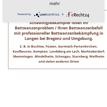
Wir freuen uns auf ihren Anruf!
mehr
Powered by
&
Allgäuer Kammerjäger – Zertifizierte
Schädlingsbekämpfer lösen Ihr
Bettwanzenproblem / Ihren Bettwanzenbefall
mit professioneller Bettwanzenbekämpfung in
Langen bei Bregenz und Umgebung.
Z. B. in Buchloe, Füssen, Garmisch-Partenkirchen,
Kaufbeuren, Kempten, Landsberg am Lech, Marktoberdorf,
Memmingen, Mindelheim, Schongau, Starnberg, Weilheim
und vielen anderen Orten