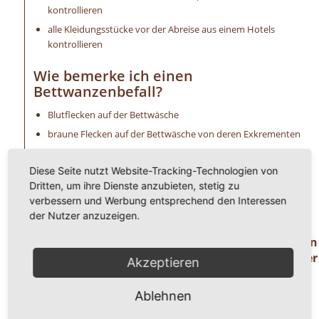
kontrollieren
alle Kleidungsstücke vor der Abreise aus einem Hotels
kontrollieren
Wie bemerke ich einen
Bettwanzenbefall?
Blutflecken auf der Bettwäsche
braune Flecken auf der Bettwäsche von deren Exkrementen
ein süßer Mandelgeruch ist wahrzunehmen
Diese Seite nutzt Website-Tracking-Technologien von
extreme Schwellungen (Bisse) an der Haut
Dritten, um ihre Dienste anzubieten, stetig zu
allergische Reaktionen, wie Hautirritationen u. a.
verbessern und Werbung entsprechend den Interessen
unangenehmer Juckreiz
der Nutzer anzuzeigen.
Haben Sie Fragen oder benötigen Hilfe ? Dann
rufen Sie uns einfach an unter der
Akzeptieren
Telefonnummer
0 8 2 4 1 / 8 0 2 9 1 7 1.
Ablehnen