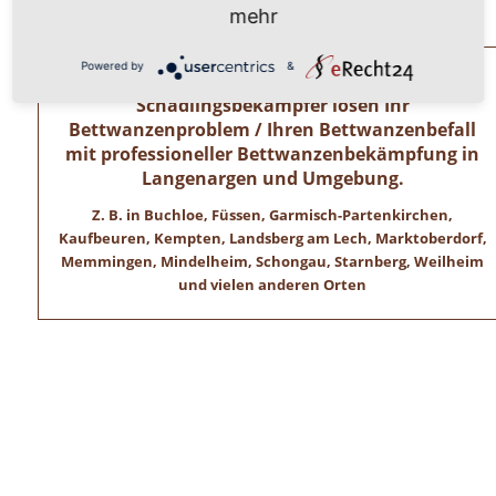
Wir freuen uns auf ihren Anruf!
mehr
Powered by
&
Allgäuer Kammerjäger – Zertifizierte
Schädlingsbekämpfer lösen Ihr
Bettwanzenproblem / Ihren Bettwanzenbefall
mit professioneller Bettwanzenbekämpfung in
Langenargen und Umgebung.
Z. B. in Buchloe, Füssen, Garmisch-Partenkirchen,
Kaufbeuren, Kempten, Landsberg am Lech, Marktoberdorf,
Memmingen, Mindelheim, Schongau, Starnberg, Weilheim
und vielen anderen Orten