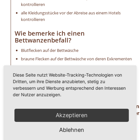
kontrollieren
alle Kleidungsstücke vor der Abreise aus einem Hotels
kontrollieren
Wie bemerke ich einen
Bettwanzenbefall?
Blutflecken auf der Bettwäsche
braune Flecken auf der Bettwäsche von deren Exkrementen
ein süßer Mandelgeruch ist wahrzunehmen
Diese Seite nutzt Website-Tracking-Technologien von
extreme Schwellungen (Bisse) an der Haut
Dritten, um ihre Dienste anzubieten, stetig zu
allergische Reaktionen, wie Hautirritationen u. a.
verbessern und Werbung entsprechend den Interessen
unangenehmer Juckreiz
der Nutzer anzuzeigen.
Haben Sie Fragen oder benötigen Hilfe ? Dann
rufen Sie uns einfach an unter der
Akzeptieren
Telefonnummer
0 8 2 4 1 / 8 0 2 9 1 7 1.
Ablehnen