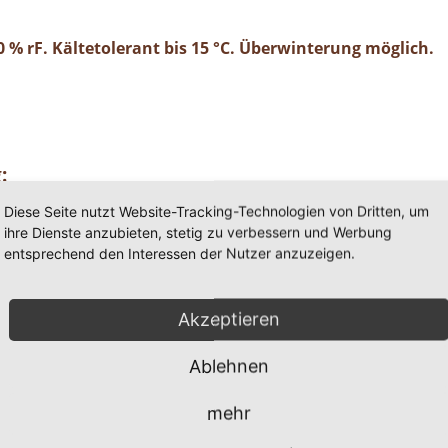
70 % rF. Kältetolerant bis 15 °C. Überwinterung möglich.
:
Diese Seite nutzt Website-Tracking-Technologien von Dritten, um
and nach Hause verschleppt. Deswegen ist es immer wichti
ihre Dienste anzubieten, stetig zu verbessern und Werbung
ändern, mittlerweile aber auch in Deutschland).
entsprechend den Interessen der Nutzer anzuzeigen.
ieren
zen kontrollieren
s kontrollieren
Akzeptieren
Ablehnen
ementen
mehr