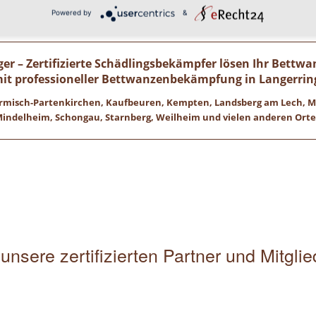
Wir freuen uns auf ihren Anruf!
Powered by
&
r – Zertifizierte Schädlingsbekämpfer lösen Ihr Bettw
mit professioneller Bettwanzenbekämpfung in Langerri
 Garmisch-Partenkirchen, Kaufbeuren, Kempten, Landsberg am Lech,
indelheim, Schongau, Starnberg, Weilheim und vielen anderen Ort
unsere zertifizierten Partner und Mitgli