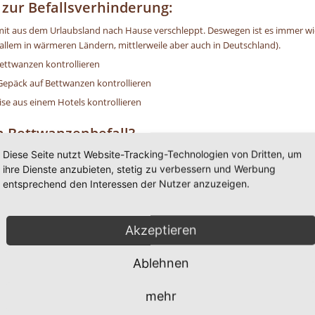
ur Befallsverhinderung:
t aus dem Urlaubsland nach Hause verschleppt. Deswegen ist es immer wic
llem in wärmeren Ländern, mittlerweile aber auch in Deutschland).
ettwanzen kontrollieren
Gepäck auf Bettwanzen kontrollieren
ise aus einem Hotels kontrollieren
n Bettwanzenbefall?
Diese Seite nutzt Website-Tracking-Technologien von Dritten, um
ihre Dienste anzubieten, stetig zu verbessern und Werbung
che von deren Exkrementen
entsprechend den Interessen der Nutzer anzuzeigen.
hrzunehmen
 der Haut
Akzeptieren
ritationen u. a.
Ablehnen
tigen Hilfe ? Dann rufen Sie uns einfach an unter der 
mehr
0 8 2 4 1 / 8 0 2 9 1 7 1.