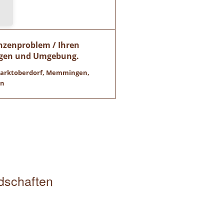
anzenproblem / Ihren
ngen und Umgebung.
 Marktoberdorf, Memmingen,
en
edschaften