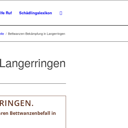
lfe Ruf
Schädlingslexikon
eite
/
Bettwanzen-Bekämpfung in Langerringen
 Langerringen
RINGEN.
hren Bettwanzenbefall in