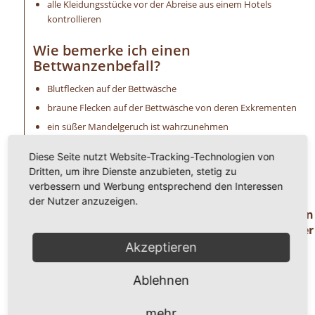
alle Kleidungsstücke vor der Abreise aus einem Hotels
kontrollieren
Wie bemerke ich einen
Bettwanzenbefall?
Blutflecken auf der Bettwäsche
braune Flecken auf der Bettwäsche von deren Exkrementen
ein süßer Mandelgeruch ist wahrzunehmen
extreme Schwellungen (Bisse) an der Haut
Diese Seite nutzt Website-Tracking-Technologien von
allergische Reaktionen, wie Hautirritationen u. a.
Dritten, um ihre Dienste anzubieten, stetig zu
unangenehmer Juckreiz
verbessern und Werbung entsprechend den Interessen
der Nutzer anzuzeigen.
Haben Sie Fragen oder benötigen Hilfe ? Dann
rufen Sie uns einfach an unter der
Telefonnummer
Akzeptieren
0 8 2 4 1 / 8 0 2 9 1 7 1.
Ablehnen
Wir freuen uns auf ihren Anruf!
mehr