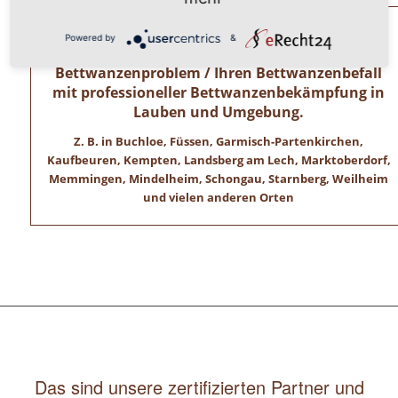
Allgäuer Kammerjäger – Zertifizierte
Powered by
&
Schädlingsbekämpfer lösen Ihr
Bettwanzenproblem / Ihren Bettwanzenbefall
mit professioneller Bettwanzenbekämpfung in
Lauben und Umgebung.
Z. B. in Buchloe, Füssen, Garmisch-Partenkirchen,
Kaufbeuren, Kempten, Landsberg am Lech, Marktoberdorf,
Memmingen, Mindelheim, Schongau, Starnberg, Weilheim
und vielen anderen Orten
Das sind unsere zertifizierten Partner und