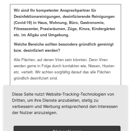
Wir sind Ihr kompetenter Ansprechpartner für
Desinfektionsreinigungen, desinfizierende Reinigungen
(Covid-19) in Haus, Wohnung, Büro, Gastronomie,
Fitnesscenter, Praxisräumen, Züge, Kinos, Kindergärten
etc. im Allgäu und Umgebung.
Welche Bereiche sollten besonders gründlich gereinigt
bzw. desinfiziert werden?
Alle Flächen, auf denen Viren sein könnten. Denn Viren
werden gerne in Folge durch kontakten wie, Niesen, Husten
etc. verteilt. Wir achten sorgfältig darauf das alle Flächen
gründlich desinfiziert sind.
Da sich Viren für mehrere Tage auf Oberflächen halten kann.
Diese Seite nutzt Website-Tracking-Technologien von
Wir empfehlen folgende Maßnahmen:
Dritten, um ihre Dienste anzubieten, stetig zu
verbessern und Werbung entsprechend den Interessen
Türklinken, Türgriffe, Fenstergriffe, Handläufe und Treppen
der Nutzer anzuzeigen.
Sanitärbereiche (Toilettendeckel und Spühlknöpfe) und
Umkleiden
Lichtschalter und Heizungsthermostate