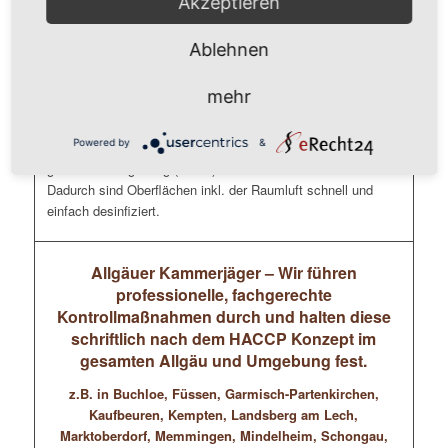
Akzeptieren
Tastaturen, Mäuse, Schreibtische, Telefone, Schränke
Ablehnen
Unsere Mitarbeiter ( durchweg geprüfte Gebäudereiniger
und/oder Schädlingsbekämpfer) führen eine flächendeckende
mehr
Kaltverneblung im Mikrotröpfchen-Bereich (Nebel) durch, die
die Gefahr einer Ansteckung deutlich reduziert. Dafür
Powered by
&
verwenden wir geeignete Desinfektionsmittel die sich in der
gesamten Umgebung (Raum) inkl. der Luft verwirbeln.
Dadurch sind Oberflächen inkl. der Raumluft schnell und
einfach desinfiziert.
Allgäuer Kammerjäger – Wir führen
professionelle, fachgerechte
Kontrollmaßnahmen durch und halten diese
schriftlich nach dem HACCP Konzept im
gesamten Allgäu und Umgebung fest.
z.B. in Buchloe, Füssen, Garmisch-Partenkirchen,
Kaufbeuren, Kempten, Landsberg am Lech,
Marktoberdorf, Memmingen, Mindelheim, Schongau,