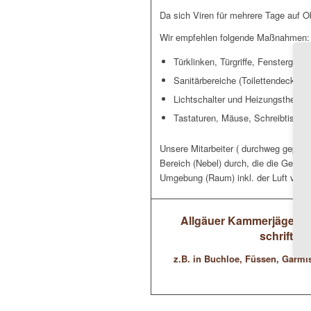
Da sich Viren für mehrere Tage auf O
Wir empfehlen folgende Maßnahmen:
Türklinken, Türgriffe, Fenstergrif
Sanitärbereiche (Toilettendeckel
Lichtschalter und Heizungsthermo
Tastaturen, Mäuse, Schreibtische
Unsere Mitarbeiter ( durchweg geprüf
Bereich (Nebel) durch, die die Gefahr
Umgebung (Raum) inkl. der Luft verwir
Allgäuer Kammerjäger – 
schriftl
z.B. in Buchloe, Füssen, Garm