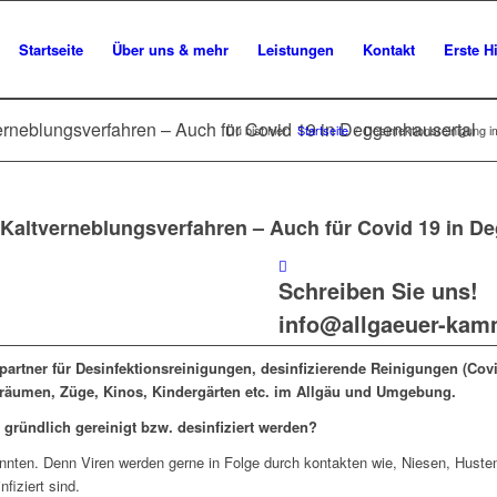
Startseite
Über uns & mehr
Leistungen
Kontakt
Erste Hi
erneblungsverfahren – Auch für Covid 19 in Deggenhausertal
Du bist hier:
Startseite
/
Desinfektionsreinigung i
 Kaltverneblungsverfahren – Auch für Covid 19 in D
Schreiben Sie uns!
info@allgaeuer-kam
partner für Desinfektionsreinigungen, desinfizierende Reinigungen (Cov
sräumen, Züge, Kinos, Kindergärten etc. im Allgäu und Umgebung.
gründlich gereinigt bzw. desinfiziert werden?
nnten. Denn Viren werden gerne in Folge durch kontakten wie, Niesen, Husten e
fiziert sind.