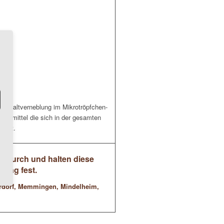
de Kaltverneblung im Mikrotröpfchen-
ionsmittel die sich in der gesamten
ziert.
n durch und halten diese
ung fest.
erdorf, Memmingen, Mindelheim,