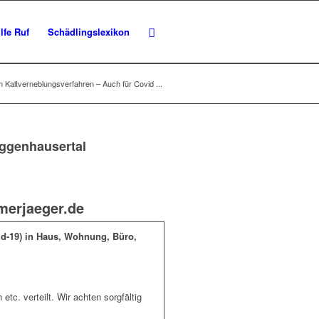
lfe Ruf
Schädlingslexikon
m Kaltverneblungsverfahren – Auch für Covid ...
eggenhausertal
merjaeger.de
id-19) in Haus, Wohnung, Büro,
tc. verteilt. Wir achten sorgfältig