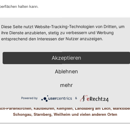
berflächen halten kann.
fe, Handläufe und Treppen
Diese Seite nutzt Website-Tracking-Technologien von Dritten, um
ihre Dienste anzubieten, stetig zu verbessern und Werbung
 und Spühlknöpfe) und Umkleiden
entsprechend den Interessen der Nutzer anzuzeigen.
state
, Telefone, Schränke
Akzeptieren
te Gebäudereiniger und/oder Schädlingsbekämpfer) führen eine flächendecken
 einer Ansteckung deutlich reduziert. Dafür verwenden wir geeignete Desinfekt
Ablehnen
beln. Dadurch sind Oberflächen inkl. der Raumluft schnell und einfach desinfi
mehr
Wir führen professionelle, fachgerechte Kontrollmaßnahme
ich nach dem HACCP Konzept im gesamten Allgäu und Umgeb
Powered by
&
isch-Partenkirchen, Kaufbeuren, Kempten, Landsberg am Lech, Marktob
Schongau, Starnberg, Weilheim und vielen anderen Orten