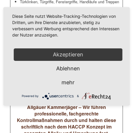
Türklinken, Türgriffe, Fenstergriffe, Handläufe und Treppen
Sanitärbereiche (Toilettendeckel und Spühlknöpfe) und
Umkleiden
Diese Seite nutzt Website-Tracking-Technologien von
Dritten, um ihre Dienste anzubieten, stetig zu
Lichtschalter und Heizungsthermostate
verbessern und Werbung entsprechend den Interessen
Tastaturen, Mäuse, Schreibtische, Telefone, Schränke
der Nutzer anzuzeigen.
Unsere Mitarbeiter ( durchweg geprüfte Gebäudereiniger
und/oder Schädlingsbekämpfer) führen eine flächendeckende
Akzeptieren
Kaltverneblung im Mikrotröpfchen-Bereich (Nebel) durch, die
die Gefahr einer Ansteckung deutlich reduziert. Dafür
Ablehnen
verwenden wir geeignete Desinfektionsmittel die sich in der
gesamten Umgebung (Raum) inkl. der Luft verwirbeln.
mehr
Dadurch sind Oberflächen inkl. der Raumluft schnell und
einfach desinfiziert.
Powered by
&
Allgäuer Kammerjäger – Wir führen
professionelle, fachgerechte
Kontrollmaßnahmen durch und halten diese
schriftlich nach dem HACCP Konzept im