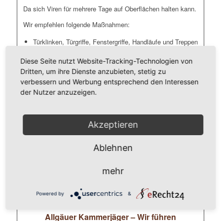
Da sich Viren für mehrere Tage auf Oberflächen halten kann.
Wir empfehlen folgende Maßnahmen:
Türklinken, Türgriffe, Fenstergriffe, Handläufe und Treppen
Sanitärbereiche (Toilettendeckel und Spühlknöpfe) und
Diese Seite nutzt Website-Tracking-Technologien von
Umkleiden
Dritten, um ihre Dienste anzubieten, stetig zu
Lichtschalter und Heizungsthermostate
verbessern und Werbung entsprechend den Interessen
Tastaturen, Mäuse, Schreibtische, Telefone, Schränke
der Nutzer anzuzeigen.
Unsere Mitarbeiter ( durchweg geprüfte Gebäudereiniger
Akzeptieren
und/oder Schädlingsbekämpfer) führen eine flächendeckende
Kaltverneblung im Mikrotröpfchen-Bereich (Nebel) durch, die
die Gefahr einer Ansteckung deutlich reduziert. Dafür
Ablehnen
verwenden wir geeignete Desinfektionsmittel die sich in der
gesamten Umgebung (Raum) inkl. der Luft verwirbeln.
mehr
Dadurch sind Oberflächen inkl. der Raumluft schnell und
einfach desinfiziert.
Powered by
&
Allgäuer Kammerjäger – Wir führen