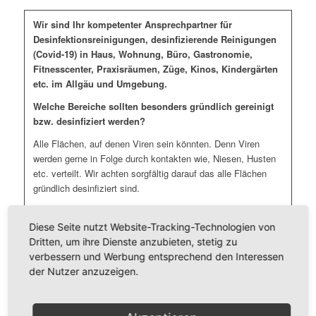
Wir sind Ihr kompetenter Ansprechpartner für
Desinfektionsreinigungen, desinfizierende Reinigungen
(Covid-19) in Haus, Wohnung, Büro, Gastronomie,
Fitnesscenter, Praxisräumen, Züge, Kinos, Kindergärten
etc. im Allgäu und Umgebung.
Welche Bereiche sollten besonders gründlich gereinigt
bzw. desinfiziert werden?
Alle Flächen, auf denen Viren sein könnten. Denn Viren
werden gerne in Folge durch kontakten wie, Niesen, Husten
etc. verteilt. Wir achten sorgfältig darauf das alle Flächen
gründlich desinfiziert sind.
Da sich Viren für mehrere Tage auf Oberflächen halten kann.
Diese Seite nutzt Website-Tracking-Technologien von
Wir empfehlen folgende Maßnahmen:
Dritten, um ihre Dienste anzubieten, stetig zu
verbessern und Werbung entsprechend den Interessen
Türklinken, Türgriffe, Fenstergriffe, Handläufe und Treppen
der Nutzer anzuzeigen.
Sanitärbereiche (Toilettendeckel und Spühlknöpfe) und
Umkleiden
Lichtschalter und Heizungsthermostate