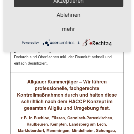
Akzeptieren
Tastaturen, Mäuse, Schreibtische, Telefone, Schränke
Ablehnen
Unsere Mitarbeiter ( durchweg geprüfte Gebäudereiniger
und/oder Schädlingsbekämpfer) führen eine flächendeckende
mehr
Kaltverneblung im Mikrotröpfchen-Bereich (Nebel) durch, die
die Gefahr einer Ansteckung deutlich reduziert. Dafür
Powered by
&
verwenden wir geeignete Desinfektionsmittel die sich in der
gesamten Umgebung (Raum) inkl. der Luft verwirbeln.
Dadurch sind Oberflächen inkl. der Raumluft schnell und
einfach desinfiziert.
Allgäuer Kammerjäger – Wir führen
professionelle, fachgerechte
Kontrollmaßnahmen durch und halten diese
schriftlich nach dem HACCP Konzept im
gesamten Allgäu und Umgebung fest.
z.B. in Buchloe, Füssen, Garmisch-Partenkirchen,
Kaufbeuren, Kempten, Landsberg am Lech,
Marktoberdorf, Memmingen, Mindelheim, Schongau,