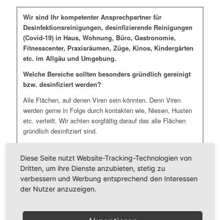
Wir sind Ihr kompetenter Ansprechpartner für
Desinfektionsreinigungen, desinfizierende Reinigungen
(Covid-19) in Haus, Wohnung, Büro, Gastronomie,
Fitnesscenter, Praxisräumen, Züge, Kinos, Kindergärten
etc. im Allgäu und Umgebung.
Welche Bereiche sollten besonders gründlich gereinigt
bzw. desinfiziert werden?
Alle Flächen, auf denen Viren sein könnten. Denn Viren
werden gerne in Folge durch kontakten wie, Niesen, Husten
etc. verteilt. Wir achten sorgfältig darauf das alle Flächen
gründlich desinfiziert sind.
Da sich Viren für mehrere Tage auf Oberflächen halten kann.
Diese Seite nutzt Website-Tracking-Technologien von
Wir empfehlen folgende Maßnahmen:
Dritten, um ihre Dienste anzubieten, stetig zu
verbessern und Werbung entsprechend den Interessen
Türklinken, Türgriffe, Fenstergriffe, Handläufe und Treppen
der Nutzer anzuzeigen.
Sanitärbereiche (Toilettendeckel und Spühlknöpfe) und
Umkleiden
Lichtschalter und Heizungsthermostate