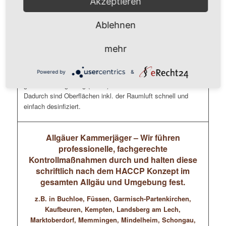
Akzeptieren
Tastaturen, Mäuse, Schreibtische, Telefone, Schränke
Ablehnen
Unsere Mitarbeiter ( durchweg geprüfte Gebäudereiniger
und/oder Schädlingsbekämpfer) führen eine flächendeckende
mehr
Kaltverneblung im Mikrotröpfchen-Bereich (Nebel) durch, die
die Gefahr einer Ansteckung deutlich reduziert. Dafür
Powered by
&
verwenden wir geeignete Desinfektionsmittel die sich in der
gesamten Umgebung (Raum) inkl. der Luft verwirbeln.
Dadurch sind Oberflächen inkl. der Raumluft schnell und
einfach desinfiziert.
Allgäuer Kammerjäger – Wir führen
professionelle, fachgerechte
Kontrollmaßnahmen durch und halten diese
schriftlich nach dem HACCP Konzept im
gesamten Allgäu und Umgebung fest.
z.B. in Buchloe, Füssen, Garmisch-Partenkirchen,
Kaufbeuren, Kempten, Landsberg am Lech,
Marktoberdorf, Memmingen, Mindelheim, Schongau,