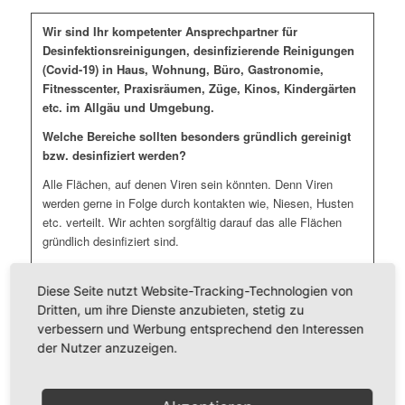
Wir sind Ihr kompetenter Ansprechpartner für
Desinfektionsreinigungen, desinfizierende Reinigungen
(Covid-19) in Haus, Wohnung, Büro, Gastronomie,
Fitnesscenter, Praxisräumen, Züge, Kinos, Kindergärten
etc. im Allgäu und Umgebung.
Welche Bereiche sollten besonders gründlich gereinigt
bzw. desinfiziert werden?
Alle Flächen, auf denen Viren sein könnten. Denn Viren
werden gerne in Folge durch kontakten wie, Niesen, Husten
etc. verteilt. Wir achten sorgfältig darauf das alle Flächen
gründlich desinfiziert sind.
Da sich Viren für mehrere Tage auf Oberflächen halten kann.
Diese Seite nutzt Website-Tracking-Technologien von
Wir empfehlen folgende Maßnahmen:
Dritten, um ihre Dienste anzubieten, stetig zu
verbessern und Werbung entsprechend den Interessen
Türklinken, Türgriffe, Fenstergriffe, Handläufe und Treppen
der Nutzer anzuzeigen.
Sanitärbereiche (Toilettendeckel und Spühlknöpfe) und
Umkleiden
Lichtschalter und Heizungsthermostate