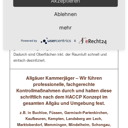
Akzeptieren
Tastaturen, Mäuse, Schreibtische, Telefone, Schränke
Ablehnen
Unsere Mitarbeiter ( durchweg geprüfte Gebäudereiniger
und/oder Schädlingsbekämpfer) führen eine flächendeckende
mehr
Kaltverneblung im Mikrotröpfchen-Bereich (Nebel) durch, die
die Gefahr einer Ansteckung deutlich reduziert. Dafür
Powered by
&
verwenden wir geeignete Desinfektionsmittel die sich in der
gesamten Umgebung (Raum) inkl. der Luft verwirbeln.
Dadurch sind Oberflächen inkl. der Raumluft schnell und
einfach desinfiziert.
Allgäuer Kammerjäger – Wir führen
professionelle, fachgerechte
Kontrollmaßnahmen durch und halten diese
schriftlich nach dem HACCP Konzept im
gesamten Allgäu und Umgebung fest.
z.B. in Buchloe, Füssen, Garmisch-Partenkirchen,
Kaufbeuren, Kempten, Landsberg am Lech,
Marktoberdorf, Memmingen, Mindelheim, Schongau,