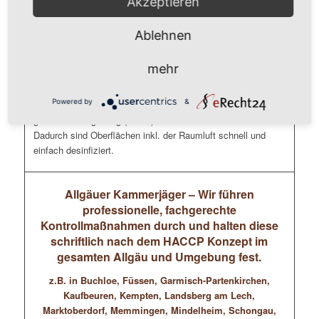
Akzeptieren
Tastaturen, Mäuse, Schreibtische, Telefone, Schränke
Ablehnen
Unsere Mitarbeiter ( durchweg geprüfte Gebäudereiniger
und/oder Schädlingsbekämpfer) führen eine flächendeckende
mehr
Kaltverneblung im Mikrotröpfchen-Bereich (Nebel) durch, die
die Gefahr einer Ansteckung deutlich reduziert. Dafür
Powered by
&
verwenden wir geeignete Desinfektionsmittel die sich in der
gesamten Umgebung (Raum) inkl. der Luft verwirbeln.
Dadurch sind Oberflächen inkl. der Raumluft schnell und
einfach desinfiziert.
Allgäuer Kammerjäger – Wir führen
professionelle, fachgerechte
Kontrollmaßnahmen durch und halten diese
schriftlich nach dem HACCP Konzept im
gesamten Allgäu und Umgebung fest.
z.B. in Buchloe, Füssen, Garmisch-Partenkirchen,
Kaufbeuren, Kempten, Landsberg am Lech,
Marktoberdorf, Memmingen, Mindelheim, Schongau,