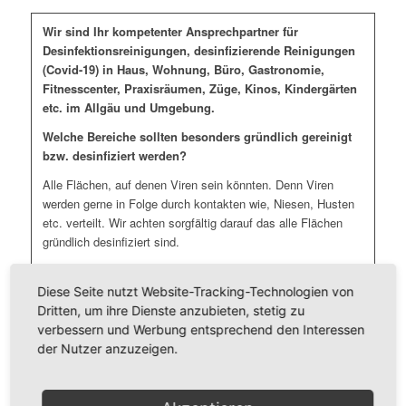
Wir sind Ihr kompetenter Ansprechpartner für
Desinfektionsreinigungen, desinfizierende Reinigungen
(Covid-19) in Haus, Wohnung, Büro, Gastronomie,
Fitnesscenter, Praxisräumen, Züge, Kinos, Kindergärten
etc. im Allgäu und Umgebung.
Welche Bereiche sollten besonders gründlich gereinigt
bzw. desinfiziert werden?
Alle Flächen, auf denen Viren sein könnten. Denn Viren
werden gerne in Folge durch kontakten wie, Niesen, Husten
etc. verteilt. Wir achten sorgfältig darauf das alle Flächen
gründlich desinfiziert sind.
Da sich Viren für mehrere Tage auf Oberflächen halten kann.
Diese Seite nutzt Website-Tracking-Technologien von
Wir empfehlen folgende Maßnahmen:
Dritten, um ihre Dienste anzubieten, stetig zu
verbessern und Werbung entsprechend den Interessen
Türklinken, Türgriffe, Fenstergriffe, Handläufe und Treppen
der Nutzer anzuzeigen.
Sanitärbereiche (Toilettendeckel und Spühlknöpfe) und
Umkleiden
Lichtschalter und Heizungsthermostate