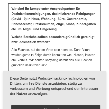
Wir sind Ihr kompetenter Ansprechpartner für
Desinfektionsreinigungen, desinfizierende Reinigungen
(Covid-19) in Haus, Wohnung, Büro, Gastronomie,
Fitnesscenter, Praxisräumen, Züge, Kinos, Kindergärten
etc. im Allgäu und Umgebung.
Welche Bereiche sollten besonders gründlich gereinigt
bzw. desinfiziert werden?
Alle Flächen, auf denen Viren sein könnten. Denn Viren
werden gerne in Folge durch kontakten wie, Niesen, Husten
etc. verteilt. Wir achten sorgfältig darauf das alle Flächen
gründlich desinfiziert sind.
Da sich Viren für mehrere Tage auf Oberflächen halten kann.
Diese Seite nutzt Website-Tracking-Technologien von
Wir empfehlen folgende Maßnahmen:
Dritten, um ihre Dienste anzubieten, stetig zu
verbessern und Werbung entsprechend den Interessen
Türklinken, Türgriffe, Fenstergriffe, Handläufe und Treppen
der Nutzer anzuzeigen.
Sanitärbereiche (Toilettendeckel und Spühlknöpfe) und
Umkleiden
Lichtschalter und Heizungsthermostate