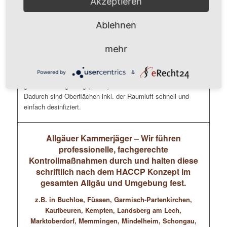
Akzeptieren
Tastaturen, Mäuse, Schreibtische, Telefone, Schränke
Ablehnen
Unsere Mitarbeiter ( durchweg geprüfte Gebäudereiniger
und/oder Schädlingsbekämpfer) führen eine flächendeckende
mehr
Kaltverneblung im Mikrotröpfchen-Bereich (Nebel) durch, die
die Gefahr einer Ansteckung deutlich reduziert. Dafür
Powered by
&
verwenden wir geeignete Desinfektionsmittel die sich in der
gesamten Umgebung (Raum) inkl. der Luft verwirbeln.
Dadurch sind Oberflächen inkl. der Raumluft schnell und
einfach desinfiziert.
Allgäuer Kammerjäger – Wir führen
professionelle, fachgerechte
Kontrollmaßnahmen durch und halten diese
schriftlich nach dem HACCP Konzept im
gesamten Allgäu und Umgebung fest.
z.B. in Buchloe, Füssen, Garmisch-Partenkirchen,
Kaufbeuren, Kempten, Landsberg am Lech,
Marktoberdorf, Memmingen, Mindelheim, Schongau,