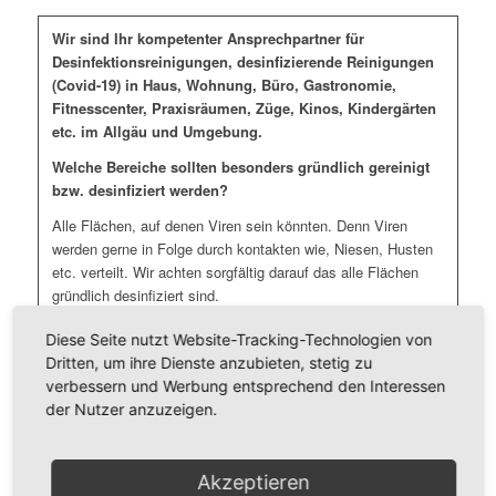
Wir sind Ihr kompetenter Ansprechpartner für
Desinfektionsreinigungen, desinfizierende Reinigungen
(Covid-19) in Haus, Wohnung, Büro, Gastronomie,
Fitnesscenter, Praxisräumen, Züge, Kinos, Kindergärten
etc. im Allgäu und Umgebung.
Welche Bereiche sollten besonders gründlich gereinigt
bzw. desinfiziert werden?
Alle Flächen, auf denen Viren sein könnten. Denn Viren
werden gerne in Folge durch kontakten wie, Niesen, Husten
etc. verteilt. Wir achten sorgfältig darauf das alle Flächen
gründlich desinfiziert sind.
Da sich Viren für mehrere Tage auf Oberflächen halten kann.
Diese Seite nutzt Website-Tracking-Technologien von
Dritten, um ihre Dienste anzubieten, stetig zu
Wir empfehlen folgende Maßnahmen:
verbessern und Werbung entsprechend den Interessen
Türklinken, Türgriffe, Fenstergriffe, Handläufe und Treppen
der Nutzer anzuzeigen.
Sanitärbereiche (Toilettendeckel und Spühlknöpfe) und
Umkleiden
Akzeptieren
Lichtschalter und Heizungsthermostate