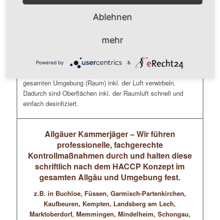
Tastaturen, Mäuse, Schreibtische, Telefone, Schränke
Ablehnen
Unsere Mitarbeiter ( durchweg geprüfte Gebäudereiniger
mehr
und/oder Schädlingsbekämpfer) führen eine flächendeckende
Kaltverneblung im Mikrotröpfchen-Bereich (Nebel) durch, die
die Gefahr einer Ansteckung deutlich reduziert. Dafür
Powered by
&
verwenden wir geeignete Desinfektionsmittel die sich in der
gesamten Umgebung (Raum) inkl. der Luft verwirbeln.
Dadurch sind Oberflächen inkl. der Raumluft schnell und
einfach desinfiziert.
Allgäuer Kammerjäger – Wir führen
professionelle, fachgerechte
Kontrollmaßnahmen durch und halten diese
schriftlich nach dem HACCP Konzept im
gesamten Allgäu und Umgebung fest.
z.B. in Buchloe, Füssen, Garmisch-Partenkirchen,
Kaufbeuren, Kempten, Landsberg am Lech,
Marktoberdorf, Memmingen, Mindelheim, Schongau,