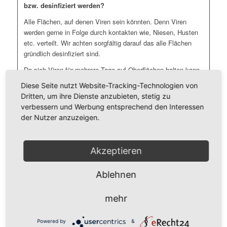
bzw. desinfiziert werden?
Alle Flächen, auf denen Viren sein könnten. Denn Viren
werden gerne in Folge durch kontakten wie, Niesen, Husten
etc. verteilt. Wir achten sorgfältig darauf das alle Flächen
gründlich desinfiziert sind.
Da sich Viren für mehrere Tage auf Oberflächen halten kann.
Diese Seite nutzt Website-Tracking-Technologien von
Wir empfehlen folgende Maßnahmen:
Dritten, um ihre Dienste anzubieten, stetig zu
Türklinken, Türgriffe, Fenstergriffe, Handläufe und Treppen
verbessern und Werbung entsprechend den Interessen
Sanitärbereiche (Toilettendeckel und Spühlknöpfe) und
der Nutzer anzuzeigen.
Umkleiden
Lichtschalter und Heizungsthermostate
Akzeptieren
Tastaturen, Mäuse, Schreibtische, Telefone, Schränke
Ablehnen
Unsere Mitarbeiter ( durchweg geprüfte Gebäudereiniger
und/oder Schädlingsbekämpfer) führen eine flächendeckende
mehr
Kaltverneblung im Mikrotröpfchen-Bereich (Nebel) durch, die
die Gefahr einer Ansteckung deutlich reduziert. Dafür
verwenden wir geeignete Desinfektionsmittel die sich in der
Powered by
&