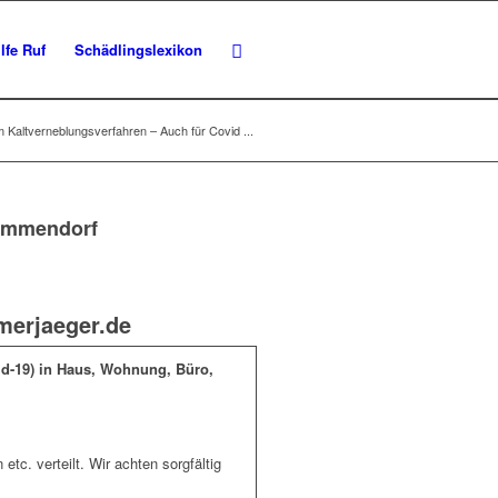
lfe Ruf
Schädlingslexikon
m Kaltverneblungsverfahren – Auch für Covid ...
Mammendorf
merjaeger.de
id-19) in Haus, Wohnung, Büro,
tc. verteilt. Wir achten sorgfältig