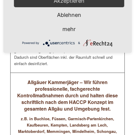
Akzeptieren
Tastaturen, Mäuse, Schreibtische, Telefone, Schränke
Ablehnen
Unsere Mitarbeiter ( durchweg geprüfte Gebäudereiniger
und/oder Schädlingsbekämpfer) führen eine flächendeckende
mehr
Kaltverneblung im Mikrotröpfchen-Bereich (Nebel) durch, die
die Gefahr einer Ansteckung deutlich reduziert. Dafür
Powered by
&
verwenden wir geeignete Desinfektionsmittel die sich in der
gesamten Umgebung (Raum) inkl. der Luft verwirbeln.
Dadurch sind Oberflächen inkl. der Raumluft schnell und
einfach desinfiziert.
Allgäuer Kammerjäger – Wir führen
professionelle, fachgerechte
Kontrollmaßnahmen durch und halten diese
schriftlich nach dem HACCP Konzept im
gesamten Allgäu und Umgebung fest.
z.B. in Buchloe, Füssen, Garmisch-Partenkirchen,
Kaufbeuren, Kempten, Landsberg am Lech,
Marktoberdorf, Memmingen, Mindelheim, Schongau,