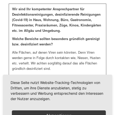
Wir sind Ihr kompetenter Ansprechpartner für
Desinfektionsreinigungen, desinfizierende Reinigungen
(Covid-19) in Haus, Wohnung, Büro, Gastronomie,
Fitnesscenter, Praxisräumen, Züge, Kinos, Kindergärten
etc. im Allgäu und Umgebung.
Welche Bereiche sollten besonders gründlich gereinigt
bzw. desinfiziert werden?
Alle Flächen, auf denen Viren sein könnten. Denn Viren
werden gerne in Folge durch kontakten wie, Niesen, Husten
etc. verteilt. Wir achten sorgfältig darauf das alle Flächen
gründlich desinfiziert sind.
Da sich Viren für mehrere Tage auf Oberflächen halten kann.
Diese Seite nutzt Website-Tracking-Technologien von
Wir empfehlen folgende Maßnahmen:
Dritten, um ihre Dienste anzubieten, stetig zu
verbessern und Werbung entsprechend den Interessen
Türklinken, Türgriffe, Fenstergriffe, Handläufe und Treppen
der Nutzer anzuzeigen.
Sanitärbereiche (Toilettendeckel und Spühlknöpfe) und
Umkleiden
Lichtschalter und Heizungsthermostate