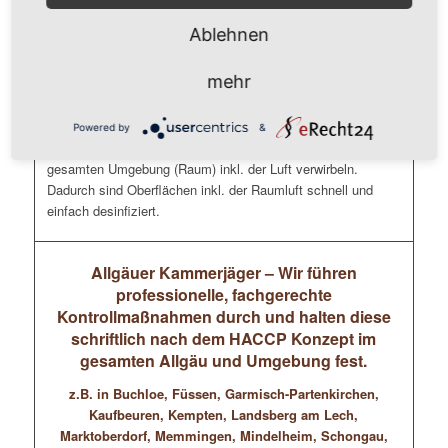
Tastaturen, Mäuse, Schreibtische, Telefone, Schränke
Ablehnen
Unsere Mitarbeiter ( durchweg geprüfte Gebäudereiniger
mehr
und/oder Schädlingsbekämpfer) führen eine flächendeckende
Kaltverneblung im Mikrotröpfchen-Bereich (Nebel) durch, die
die Gefahr einer Ansteckung deutlich reduziert. Dafür
Powered by
&
verwenden wir geeignete Desinfektionsmittel die sich in der
gesamten Umgebung (Raum) inkl. der Luft verwirbeln.
Dadurch sind Oberflächen inkl. der Raumluft schnell und
einfach desinfiziert.
Allgäuer Kammerjäger – Wir führen
professionelle, fachgerechte
Kontrollmaßnahmen durch und halten diese
schriftlich nach dem HACCP Konzept im
gesamten Allgäu und Umgebung fest.
z.B. in Buchloe, Füssen, Garmisch-Partenkirchen,
Kaufbeuren, Kempten, Landsberg am Lech,
Marktoberdorf, Memmingen, Mindelheim, Schongau,