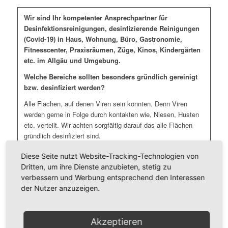
Wir sind Ihr kompetenter Ansprechpartner für
Desinfektionsreinigungen, desinfizierende Reinigungen
(Covid-19) in Haus, Wohnung, Büro, Gastronomie,
Fitnesscenter, Praxisräumen, Züge, Kinos, Kindergärten
etc. im Allgäu und Umgebung.
Welche Bereiche sollten besonders gründlich gereinigt
bzw. desinfiziert werden?
Alle Flächen, auf denen Viren sein könnten. Denn Viren
werden gerne in Folge durch kontakten wie, Niesen, Husten
etc. verteilt. Wir achten sorgfältig darauf das alle Flächen
gründlich desinfiziert sind.
Da sich Viren für mehrere Tage auf Oberflächen halten kann.
Diese Seite nutzt Website-Tracking-Technologien von
Dritten, um ihre Dienste anzubieten, stetig zu
Wir empfehlen folgende Maßnahmen:
verbessern und Werbung entsprechend den Interessen
Türklinken, Türgriffe, Fenstergriffe, Handläufe und Treppen
der Nutzer anzuzeigen.
Sanitärbereiche (Toilettendeckel und Spühlknöpfe) und
Umkleiden
Akzeptieren
Lichtschalter und Heizungsthermostate