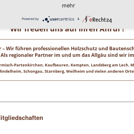
mehr
ötigen Hilfe? Dann rufen Sie uns einfach an unter unse
0 8 2 4 1 / 8 0 2 9 1 7 1.
Powered by
&
Wir freuen uns auf ihren Anruf !
 – Wir führen professionellen Holzschutz und Bautensch
Als regionaler Partner im und um das Allgäu sind wir im
 Garmisch-Partenkirchen, Kaufbeuren, Kempten, Landsberg am Lech,
indelheim, Schongau, Starnberg, Weilheim und vielen anderen Ort
Mitgliedschaften