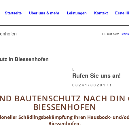
Startseite
Über uns & mehr
Leistungen
Kontakt
Erste Hi
senhofen
Du bist hier:
Starts
utz in Biessenhofen
Rufen Sie uns an!
0 8 2 4 1 / 8 0 2 9 1 7 1
ND BAUTENSCHUTZ NACH DIN 
BIESSENHOFEN
sioneller Schädlingsbekämpfung Ihren Hausbock- und/o
Biessenhofen.