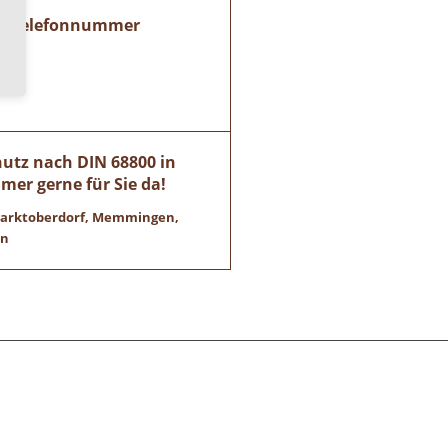
rer Telefonnummer
utz nach DIN 68800 in
mer gerne für Sie da!
 Marktoberdorf, Memmingen,
en