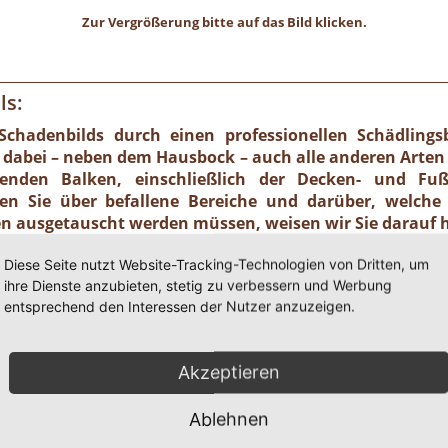
Zur Vergrößerung bitte auf das Bild klicken.
ls:
 Schadenbilds durch einen professionellen Schädlings
 dabei – neben dem Hausbock – auch alle anderen Arten
genden Balken, einschließlich der Decken- und Fu
eren Sie über befallene Bereiche und darüber, wel
en ausgetauscht werden müssen, weisen wir Sie darauf h
Diese Seite nutzt Website-Tracking-Technologien von Dritten, um
8800:
ihre Dienste anzubieten, stetig zu verbessern und Werbung
entsprechend den Interessen der Nutzer anzuzeigen.
k befallenden Hölzern das durch Holzschädlinge ver
 Das gesunde Holz wird mit Präparaten imprägniert.
i Seiten unzugänglicher Hölzer müssen Bohrungen vo
Akzeptieren
it der Imprägnierung zu kontaktieren. Dies kann mit
 so zerfressen sind, dass sie den statischen Anforde
rer ausgetauscht werden. Sie erhalten von uns vor Or
Ablehnen