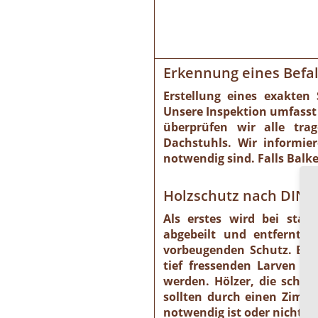
Erkennung eines Befal
Erstellung eines exakten
Unsere Inspektion umfasst
überprüfen wir alle tra
Dachstuhls. Wir informi
notwendig sind. Falls Balk
Holzschutz nach DIN 6
Als erstes wird bei star
abgebeilt und entfernt.
vorbeugenden Schutz. Be
tief fressenden Larven m
werden. Hölzer, die schon
sollten durch einen Zimme
notwendig ist oder nicht.