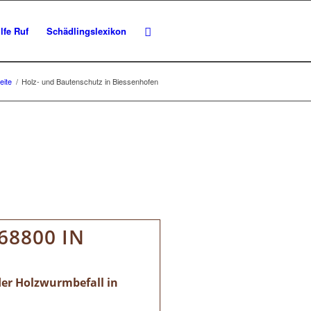
lfe Ruf
Schädlingslexikon
eite
/
Holz- und Bautenschutz in Biessenhofen
68800 IN
der Holzwurmbefall in