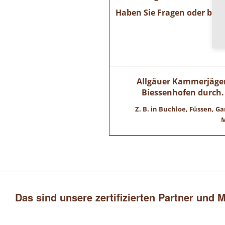
Haben Sie Fragen oder ben
Allgäuer Kammerjäger
Biessenhofen durch. 
Z. B. in Buchloe, Füssen,
M
Das sind unsere zertifizierten Partner und 