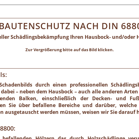
BAUTENSCHUTZ NACH DIN 688
neller Schädlingsbekämpfung Ihren Hausbock- und/oder 
Zur Vergrößerung bitte auf das Bild klicken.
ls:
 Schadenbilds durch einen professionellen Schädlings
 dabei – neben dem Hausbock – auch alle anderen Arten
genden Balken, einschließlich der Decken- und Fu
eren Sie über befallene Bereiche und darüber, wel
en ausgetauscht werden müssen, weisen wir Sie darauf h
8800:
k befallenden Hölzern das durch Holzschädlinge ver