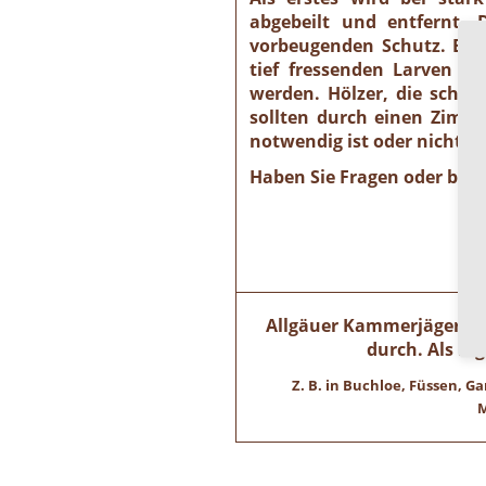
abgebeilt und entfernt.
vorbeugenden Schutz. Be
tief fressenden Larven m
werden. Hölzer, die schon
sollten durch einen Zimme
notwendig ist oder nicht.
Haben Sie Fragen oder ben
Allgäuer Kammerjäger – W
durch. Als re
Z. B. in Buchloe, Füssen,
M