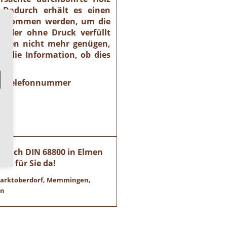
 Dadurch erhält es einen
rgenommen werden, um die
 oder ohne Druck verfüllt
rungen nicht mehr genügen,
t die Information, ob dies
rer Telefonnummer
z nach DIN 68800 in Elmen
ne für Sie da!
 Marktoberdorf, Memmingen,
en