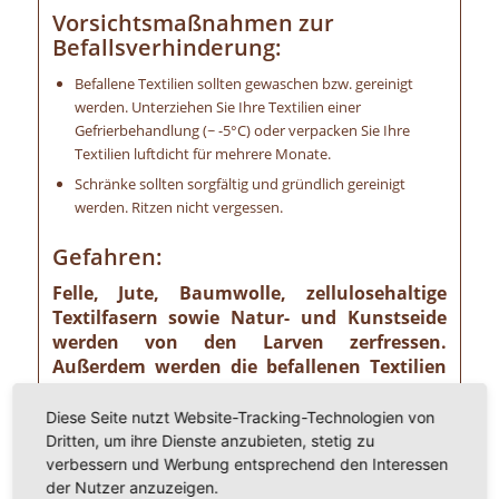
Vorsichtsmaßnahmen zur
Befallsverhinderung:
Befallene Textilien sollten gewaschen bzw. gereinigt
werden. Unterziehen Sie Ihre Textilien einer
Gefrierbehandlung (~ -5°C) oder verpacken Sie Ihre
Textilien luftdicht für mehrere Monate.
Schränke sollten sorgfältig und gründlich gereinigt
werden. Ritzen nicht vergessen.
Gefahren:
Felle, Jute, Baumwolle, zellulosehaltige
Textilfasern sowie Natur- und Kunstseide
werden von den Larven zerfressen.
Außerdem werden die befallenen Textilien
durch die Kokons der Kleidermotte
verschmutzt.
Diese Seite nutzt Website-Tracking-Technologien von
Dritten, um ihre Dienste anzubieten, stetig zu
verbessern und Werbung entsprechend den Interessen
Bekämpfung:
der Nutzer anzuzeigen.