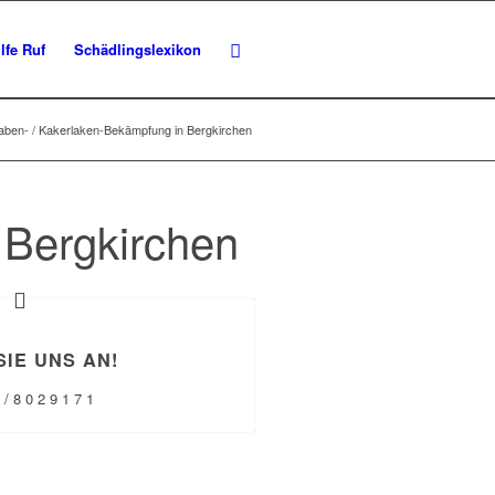
lfe Ruf
Schädlingslexikon
aben- / Kakerlaken-Bekämpfung in Bergkirchen
 Bergkirchen
SIE UNS AN!
 / 8 0 2 9 1 7 1