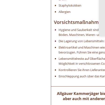
Staphylokokken
Allergien
Vorsichtsmaßnahmen z
Hygiene und Sauberkeit sind das
Böden, Maschinen, Waren- und Vor
Die Lagerung von Lebensmitteln so
Elektroartikel und Maschinen wi
bevorzugen. Führen Sie eine genau
Lebensmittelreste auf Oberflächen
Möglichkeit in verschlossenen C
Kontrollieren Sie ihren Lieferan
Einschleppung auch über das Kana
Allgäuer Kammerjäger biet
aber auch mit anderen