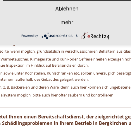
Ablehnen
mehr
ur Befallsverhinderung:
Powered by
&
 oberste Gebot aller vorbeugenden Maßnahmen gegen Schaben. Die regelmäß
ratslagern sind sehr hilfreich.
llte, wenn möglich, grundsätzlich in verschlusssicheren Behältern aus Glas
e Wärmetauscher, Klimageräte und Kühl- oder Gefriereinheiten erzeugen h
e Inspektion im Hinblick auf Befallsindizien durch.
 sowie unter Kochstellen, Kühlschränken etc. sollten unverzüglich beseitigt
ontainern außerhalb des Gebäudes gelagert werden.
ten, z. B. Bäckereien und deren Ware, denn auch hier können sich ungebetene
lsystem möglich, bitte auch hier öfter säubern und kontrollieren.
et Ihnen einen Bereitschaftsdienst, der zielgerichtet g
 Schädlingsproblemen in Ihrem Betrieb in Bergkirchen