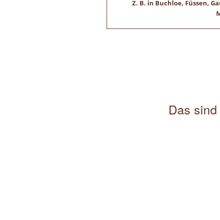
Z. B. in Buchloe, Füssen,
M
Das sind 