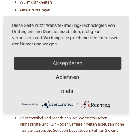
Wurmkrankheiten
Pilzerkrankungen
Durchfallerkrankungen und Dickdarmkatharr
Diese Seite nutzt Website-Tracking-Technologien von
E. coli
Dritten, um ihre Dienste anzubieten, stetig zu
Staphylokokken
verbessern und Werbung entsprechend den Interessen
Allergien
der Nutzer anzuzeigen.
Vorsichtsmaßnahmen zur
Befallsverhinderung:
Akzeptieren
Hygiene und Sauberkeit sind das oberste Gebot aller
Ablehnen
vorbeugenden Maßnahmen gegen Schaben. Die regelmäßige
Reinigung aller Oberflächen, Böden, Maschinen, Waren- und
Vorratslagern sind sehr hilfreich.
mehr
Die Lagerung von Lebensmitteln sollte, wenn möglich,
grundsätzlich in verschlusssicheren Behältern aus Glas,
Powered by
&
Kunststoff oder Keramik erfolgen.
Elektroartikel und Maschinen wie Wärmetauscher,
Klimageräte und Kühl- oder Gefriereinheiten erzeugen hohe
Temperaturen, die Schaben bevorzugen. Führen Sie eine