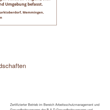
und Umgebung befasst.
 Marktoberdorf, Memmingen,
en
edschaften
Zertifizierter Betrieb im Bereich Arbeitsschutzmanagement und
Gesundheitsvorsorge der B.A.D Gesundheitsvorsorge und