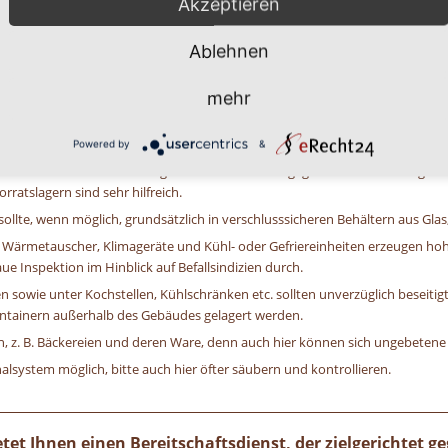
Akzeptieren
darmkatharr
Ablehnen
mehr
ur Befallsverhinderung:
Powered by
&
 oberste Gebot aller vorbeugenden Maßnahmen gegen Schaben. Die regelmäß
ratslagern sind sehr hilfreich.
llte, wenn möglich, grundsätzlich in verschlusssicheren Behältern aus Glas
e Wärmetauscher, Klimageräte und Kühl- oder Gefriereinheiten erzeugen h
e Inspektion im Hinblick auf Befallsindizien durch.
 sowie unter Kochstellen, Kühlschränken etc. sollten unverzüglich beseitigt
ontainern außerhalb des Gebäudes gelagert werden.
ten, z. B. Bäckereien und deren Ware, denn auch hier können sich ungebetene
lsystem möglich, bitte auch hier öfter säubern und kontrollieren.
et Ihnen einen Bereitschaftsdienst, der zielgerichtet g