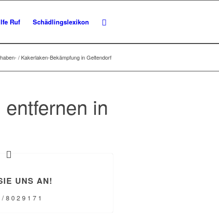
lfe Ruf
Schädlingslexikon
haben- / Kakerlaken-Bekämpfung in Geltendorf
entfernen in
SIE UNS AN!
 / 8 0 2 9 1 7 1