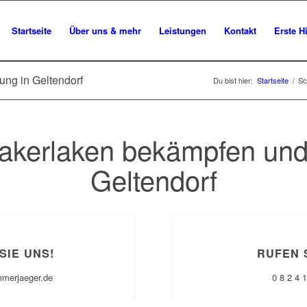
Startseite
Über uns & mehr
Leistungen
Kontakt
Erste Hi
ng in Geltendorf
Du bist hier:
Startseite
/
Sc
akerlaken bekämpfen und 
Geltendorf
SIE UNS!
RUFEN 
mmerjaeger.de
0 8 2 4 1