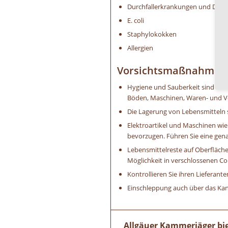
Durchfallerkrankungen und Dick
E. coli
Staphylokokken
Allergien
Vorsichtsmaßnahmen z
Hygiene und Sauberkeit sind das
Böden, Maschinen, Waren- und Vor
Die Lagerung von Lebensmitteln so
Elektroartikel und Maschinen wi
bevorzugen. Führen Sie eine genau
Lebensmittelreste auf Oberflächen
Möglichkeit in verschlossenen C
Kontrollieren Sie ihren Lieferan
Einschleppung auch über das Kana
Allgäuer Kammerjäger biet