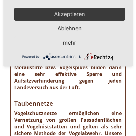
Regenrinnen, Hohlräume)
Akzeptieren
Taubenspikes
Spikes stellen eine konventionelle,
Ablehnen
mechanische und stromfreie Abwehr
mittels stumpfer Edelstahlstifte dar, die
mehr
entweder auf einem Polycarbonatsockel
oder komplett als Edelstahlspitzen gefertigt
Powered by
&
sind. Die federnd gelagerten, stumpfen
Metallstifte bzw. Vogelspikes bilden dann
eine sehr effektive Sperre und
Aufsitzverhinderung gegen jeden
Landeversuch aus der Luft.
Taubennetze
Vogelschutznetze ermöglichen eine
Vernetzung von großen Fassadenflächen
und Vogelniststätten und gelten als sehr
sichere Methode der Vogelabwehr. Unsere