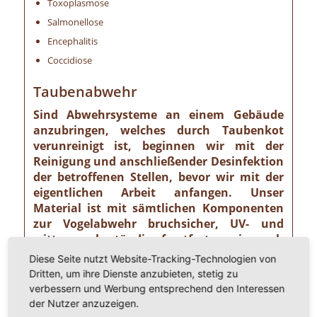
Toxoplasmose
Salmonellose
Encephalitis
Coccidiose
Taubenabwehr
Sind Abwehrsysteme an einem Gebäude
anzubringen, welches durch Taubenkot
verunreinigt ist, beginnen wir mit der
Reinigung und anschließender Desinfektion
der betroffenen Stellen, bevor wir mit der
eigentlichen Arbeit anfangen. Unser
Material ist mit sämtlichen Komponenten
zur Vogelabwehr bruchsicher, UV- und
witterungsbeständig, frostfest sowie nach
DIN-Normen spezifiziert. Einsatz
Diese Seite nutzt Website-Tracking-Technologien von
umweltgerechter und tierschutzkonformer
Dritten, um ihre Dienste anzubieten, stetig zu
Vogelabwehrsysteme.
verbessern und Werbung entsprechend den Interessen
der Nutzer anzuzeigen.
Wir setzen Taubenspikes ein (z. B. für Pfetten, Firste,