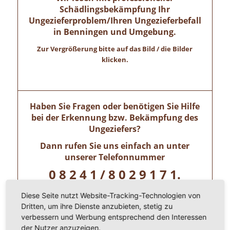
Schädlingsbekämpfung Ihr
Ungezieferproblem/Ihren Ungezieferbefall
in Benningen und Umgebung.
Zur Vergrößerung bitte auf das Bild / die Bilder
klicken.
Haben Sie Fragen oder benötigen Sie Hilfe
bei der Erkennung bzw. Bekämpfung des
Ungeziefers?
Dann rufen Sie uns einfach an unter
unserer Telefonnummer
0 8 2 4 1 / 8 0 2 9 1 7 1.
Wir freuen uns auf ihren Anruf!
Diese Seite nutzt Website-Tracking-Technologien von
Dritten, um ihre Dienste anzubieten, stetig zu
verbessern und Werbung entsprechend den Interessen
Allgäuer Kammerjäger – Zertifizierte
der Nutzer anzuzeigen.