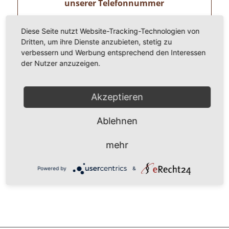
unserer Telefonnummer
0 8 2 4 1 / 8 0 2 9 1 7 1.
Diese Seite nutzt Website-Tracking-Technologien von
Wir freuen uns auf ihren Anruf!
Dritten, um ihre Dienste anzubieten, stetig zu
verbessern und Werbung entsprechend den Interessen
der Nutzer anzuzeigen.
Allgäuer Kammerjäger – Zertifizierte
Schädlingsbekämpfer lösen Ihr
Ungezieferproblem/Ihren Ungezieferbefall
Akzeptieren
mit prof. Ungezieferbekämpfung in
Bernbeuren
und Umgebung.
Ablehnen
Z. B. in Buchloe, Füssen, Garmisch-Partenkirchen,
Kaufbeuren, Kempten, Landsberg am Lech,
mehr
Marktoberdorf, Memmingen, Mindelheim, Schongau,
Starnberg, Weilheim und vielen anderen Orten
Powered by
&