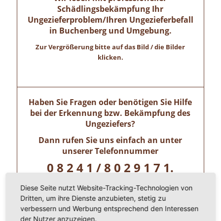
Schädlingsbekämpfung Ihr
Ungezieferproblem/Ihren Ungezieferbefall
in Buchenberg und Umgebung.
Zur Vergrößerung bitte auf das Bild / die Bilder
klicken.
Haben Sie Fragen oder benötigen Sie Hilfe
bei der Erkennung bzw. Bekämpfung des
Ungeziefers?
Dann rufen Sie uns einfach an unter
unserer Telefonnummer
0 8 2 4 1 / 8 0 2 9 1 7 1.
Wir freuen uns auf ihren Anruf!
Diese Seite nutzt Website-Tracking-Technologien von
Dritten, um ihre Dienste anzubieten, stetig zu
verbessern und Werbung entsprechend den Interessen
Allgäuer Kammerjäger – Zertifizierte
der Nutzer anzuzeigen.