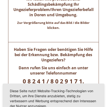
Schädlingsbekämpfung Ihr
Ungezieferproblem/Ihren Ungezieferbefall
in Doren und Umgebung.
Zur Vergrößerung bitte auf das Bild / die Bilder
klicken.
Haben Sie Fragen oder benötigen Sie Hilfe
bei der Erkennung bzw. Bekämpfung des
Ungeziefers?
Dann rufen Sie uns einfach an unter
unserer Telefonnummer
0 8 2 4 1 / 8 0 2 9 1 7 1.
Wir freuen uns auf ihren Anruf!
Diese Seite nutzt Website-Tracking-Technologien von
Dritten, um ihre Dienste anzubieten, stetig zu
verbessern und Werbung entsprechend den Interessen
Allgäuer Kammerjäger – Zertifizierte
der Nutzer anzuzeigen.